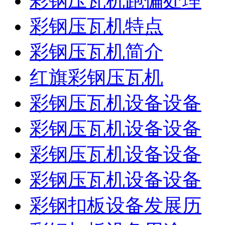
彩钢压瓦机跑偏处理
彩钢压瓦机特点
彩钢压瓦机简介
红旗彩钢压瓦机
彩钢压瓦机设备设备
彩钢压瓦机设备设备
彩钢压瓦机设备设备
彩钢压瓦机设备设备
彩钢扣板设备发展历