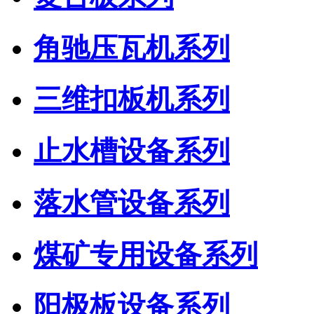
角驰压瓦机系列
三维扣板机系列
止水槽设备系列
落水管设备系列
煤矿专用设备系列
阳极板设备系列