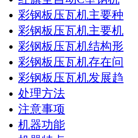
彩钢板压瓦机主要种
彩钢板压瓦机主要机
彩钢板压瓦机结构形
彩钢板压瓦机存在问
彩钢板压瓦机发展趋
处理方法
注意事项
机器功能