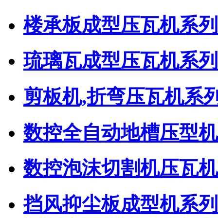
楼承板成型压瓦机系列
琉璃瓦成型压瓦机系列
剪板机,折弯压瓦机系
数控全自动地槽压型机
数控泡沫切割机压瓦机
挡风抑尘板成型机系列