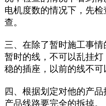
电机度数的情况下，先检
查。
三、在除了暂时施工事情
暂时的线，不可以乱挂灯
稳的插座，以前的线不可
四、根据划定对他的产品
产品线路要完全的拆掉。