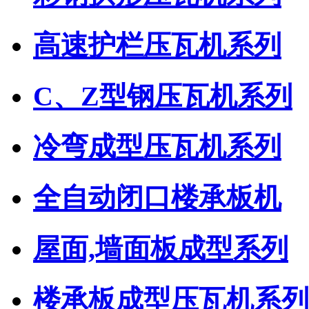
高速护栏压瓦机系列
C、Z型钢压瓦机系列
冷弯成型压瓦机系列
全自动闭口楼承板机
屋面,墙面板成型系列
楼承板成型压瓦机系列