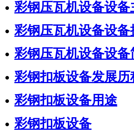
彩钢压瓦机设备设备
彩钢压瓦机设备设备
彩钢压瓦机设备设备
彩钢扣板设备发展历
彩钢扣板设备用途
彩钢扣板设备