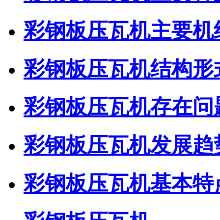
彩钢板压瓦机主要机
彩钢板压瓦机结构形
彩钢板压瓦机存在问
彩钢板压瓦机发展趋
彩钢板压瓦机基本特