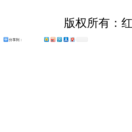
版权所有：
分享到：