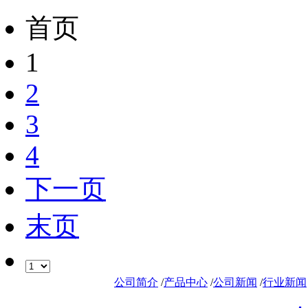
首页
1
2
3
4
下一页
末页
公司简介
/
产品中心
/
公司新闻
/
行业新闻