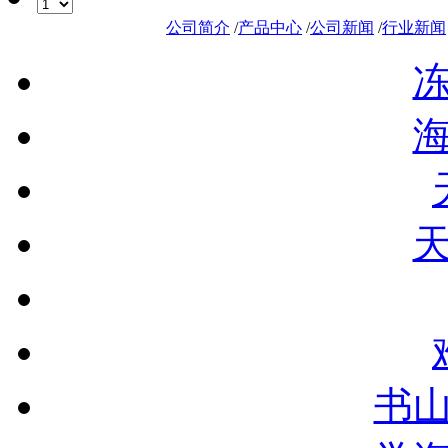
公司简介
/
产品中心
/
公司新闻
/
行业新闻
书