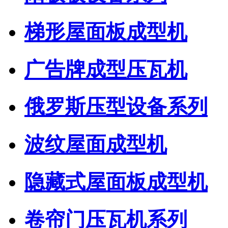
梯形屋面板成型机
广告牌成型压瓦机
俄罗斯压型设备系列
波纹屋面成型机
隐藏式屋面板成型机
卷帘门压瓦机系列