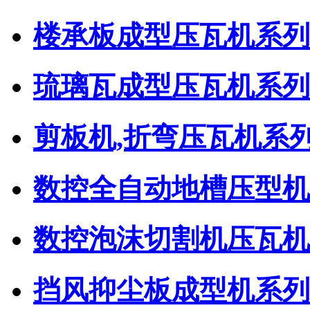
楼承板成型压瓦机系列
琉璃瓦成型压瓦机系列
剪板机,折弯压瓦机系
数控全自动地槽压型机
数控泡沫切割机压瓦机
挡风抑尘板成型机系列