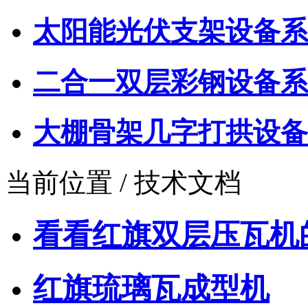
太阳能光伏支架设备系
二合一双层彩钢设备系
大棚骨架几字打拱设备
当前位置 / 技术文档
看看红旗双层压瓦机
红旗琉璃瓦成型机