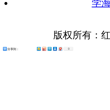
学
版权所有：
0
分享到：