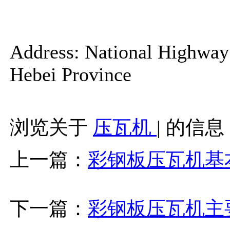
Address: National Highway
Hebei Province
浏览关于
压瓦机
|
的信息
上一篇：
彩钢板压瓦机基
下一篇：
彩钢板压瓦机主