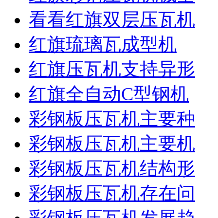
看看红旗双层压瓦机
红旗琉璃瓦成型机
红旗压瓦机支持异形
红旗全自动C型钢机
彩钢板压瓦机主要种
彩钢板压瓦机主要机
彩钢板压瓦机结构形
彩钢板压瓦机存在问