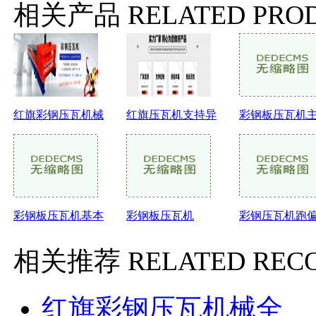
相关产品
RELATED PRO
红旗彩钢压瓦机械
红旗压瓦机支持异
彩钢板压瓦机
彩钢板压瓦机基本
彩钢板压瓦机
彩钢压瓦机跑
相关推荐
RELATED RE
红旗彩钢压瓦机械全