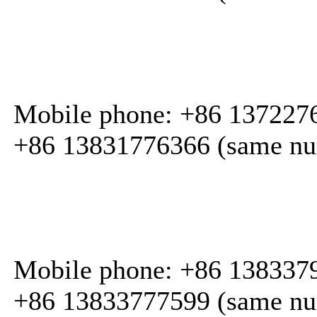
Mobile phone: +86 137227
+86 13831776366 (same n
Mobile phone: +86 138337
+86 13833777599 (same n