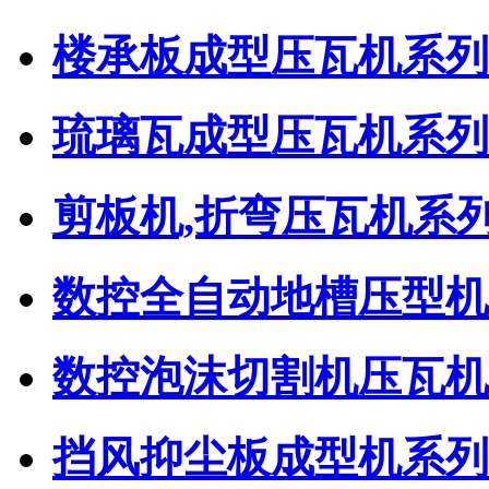
楼承板成型压瓦机系列
琉璃瓦成型压瓦机系列
剪板机,折弯压瓦机系
数控全自动地槽压型机
数控泡沫切割机压瓦机
挡风抑尘板成型机系列