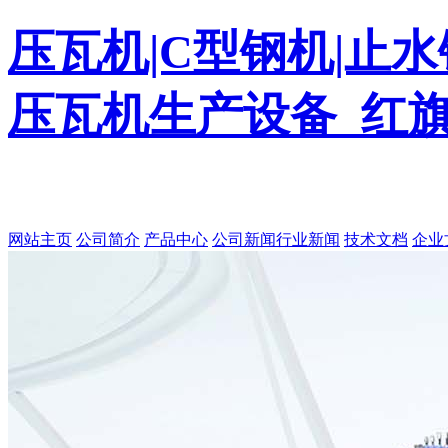
压瓦机|C型钢机|止水
压瓦机生产设备_红
网站主页
公司简介
产品中心
公司新闻
行业新闻
技术文档
企业