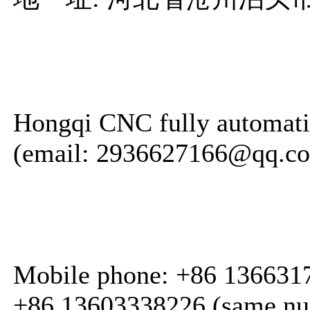
Hongqi CNC fully automatic
(email: 2936627166@qq.c
Mobile phone: +86 136631
+86 13603338226 (same n