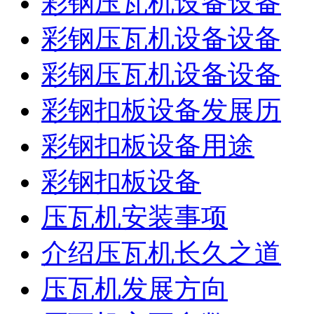
彩钢压瓦机设备设备
彩钢压瓦机设备设备
彩钢压瓦机设备设备
彩钢扣板设备发展历
彩钢扣板设备用途
彩钢扣板设备
压瓦机安装事项
介绍压瓦机长久之道
压瓦机发展方向