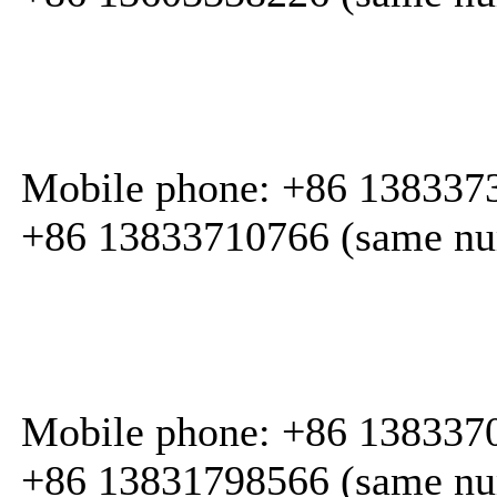
Mobile phone: +86 138337
+86 13833710766 (same n
Mobile phone: +86 138337
+86 13831798566 (same n