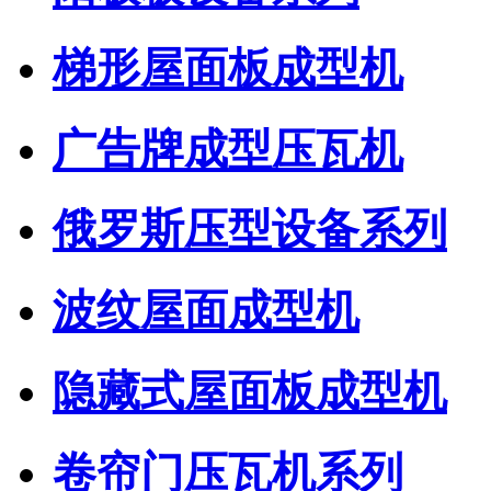
梯形屋面板成型机
广告牌成型压瓦机
俄罗斯压型设备系列
波纹屋面成型机
隐藏式屋面板成型机
卷帘门压瓦机系列