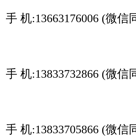
手 机:13663176006 (微信
手 机:13833732866 (微信
手 机:13833705866 (微信