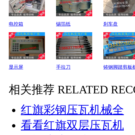
电控箱
锡箔纸
刹车盘
显示屏
手拉刀
铸钢脚踏剪板
相关推荐
RELATED RE
红旗彩钢压瓦机械全
看看红旗双层压瓦机