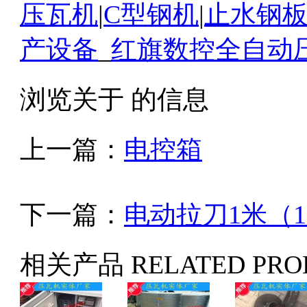
压瓦机
|
C型钢机
|
止水钢
产设备
_
红旗数控全自动
浏览关于 的信息
上一篇：
电控箱
下一篇：
电动拉刀1米（1
相关产品
RELATED PRO