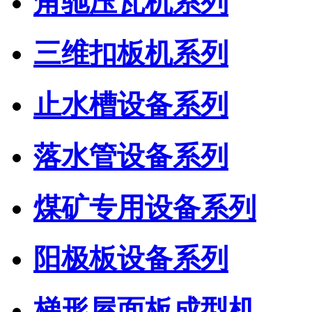
角驰压瓦机系列
三维扣板机系列
止水槽设备系列
落水管设备系列
煤矿专用设备系列
阳极板设备系列
梯形屋面板成型机