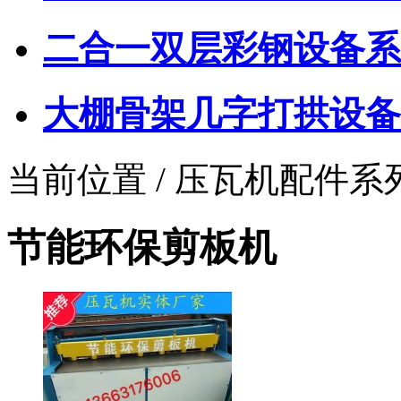
二合一双层彩钢设备系
大棚骨架几字打拱设备
当前位置 / 压瓦机配件系
节能环保剪板机