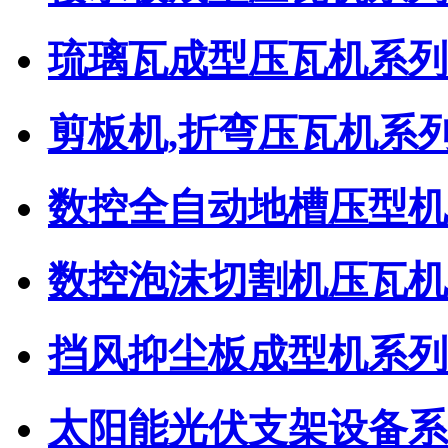
琉璃瓦成型压瓦机系列
剪板机,折弯压瓦机系
数控全自动地槽压型机
数控泡沫切割机压瓦机
挡风抑尘板成型机系列
太阳能光伏支架设备系