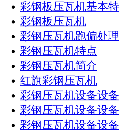
彩钢板压瓦机基本特
彩钢板压瓦机
彩钢压瓦机跑偏处理
彩钢压瓦机特点
彩钢压瓦机简介
红旗彩钢压瓦机
彩钢压瓦机设备设备
彩钢压瓦机设备设备
彩钢压瓦机设备设备