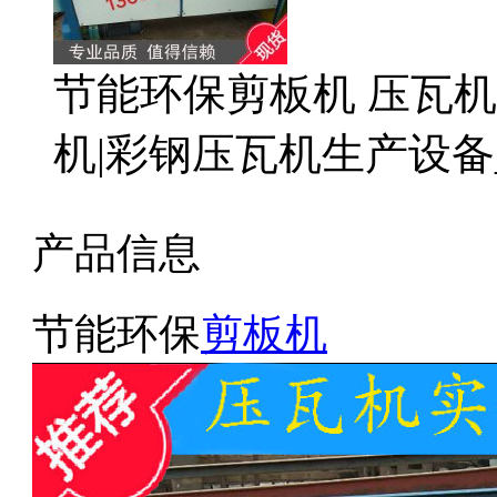
节能环保剪板机 压瓦机
机|彩钢压瓦机生产设
产品信息
节能环保
剪板机