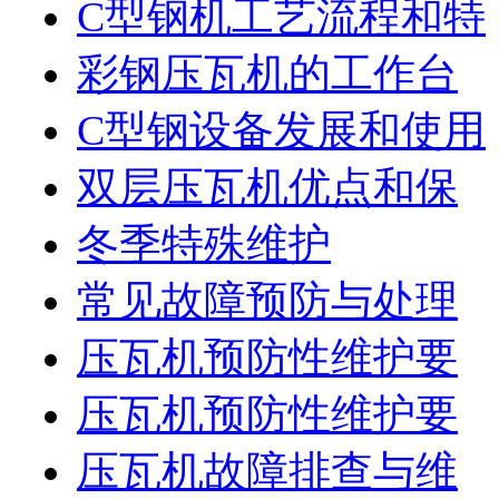
C型钢机工艺流程和特
彩钢压瓦机的工作台
C型钢设备发展和使用
双层压瓦机优点和保
冬季特殊维护
常见故障预防与处理
压瓦机预防性维护要
压瓦机预防性维护要
压瓦机故障排查与维