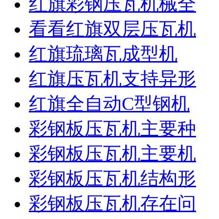
红旗彩钢压瓦机械全
看看红旗双层压瓦机
红旗琉璃瓦成型机
红旗压瓦机支持异形
红旗全自动C型钢机
彩钢板压瓦机主要种
彩钢板压瓦机主要机
彩钢板压瓦机结构形
彩钢板压瓦机存在问