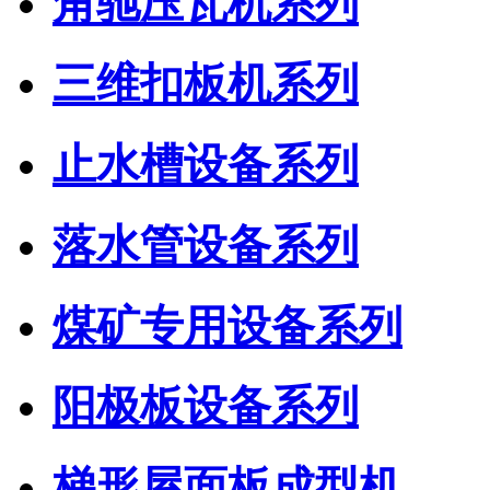
角驰压瓦机系列
三维扣板机系列
止水槽设备系列
落水管设备系列
煤矿专用设备系列
阳极板设备系列
梯形屋面板成型机