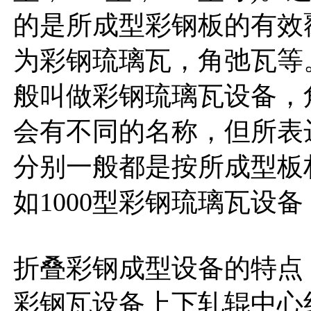
的是所成型彩钢板的有效
为彩钢琉璃瓦，角弛瓦等
般叫做彩钢琉璃瓦设备，
会有不同的名称，但所表
分别一般都是按所成型板
如1000型彩钢琉璃瓦设备
折叠彩钢成型设备的特点
彩钢瓦设备上下轧辊中心