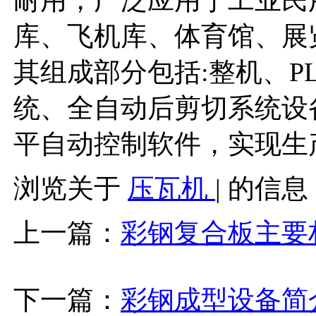
耐用，广泛应用于工业民
库、飞机库、体育馆、展
其组成部分包括:整机、P
统、全自动后剪切系统设
平自动控制软件，实现生
浏览关于
压瓦机
|
的信息
上一篇：
彩钢复合板主要
下一篇：
彩钢成型设备简