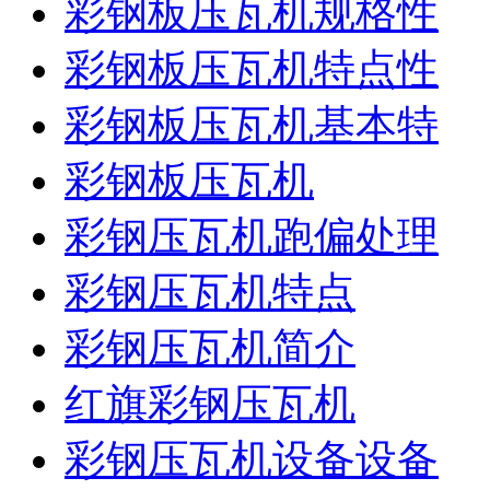
彩钢板压瓦机规格性
彩钢板压瓦机特点性
彩钢板压瓦机基本特
彩钢板压瓦机
彩钢压瓦机跑偏处理
彩钢压瓦机特点
彩钢压瓦机简介
红旗彩钢压瓦机
彩钢压瓦机设备设备