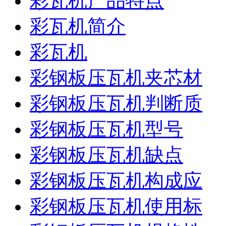
彩瓦机产品特点
彩瓦机简介
彩瓦机
彩钢板压瓦机夹芯材
彩钢板压瓦机判断质
彩钢板压瓦机型号
彩钢板压瓦机缺点
彩钢板压瓦机构成应
彩钢板压瓦机使用标