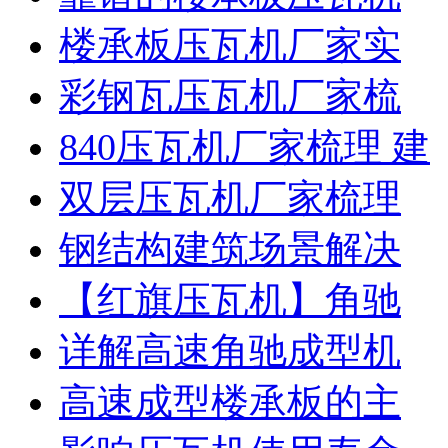
楼承板压瓦机厂家实
彩钢瓦压瓦机厂家梳
840压瓦机厂家梳理 建
双层压瓦机厂家梳理
钢结构建筑场景解决
【红旗压瓦机】角驰
详解高速角驰成型机
高速成型楼承板的主