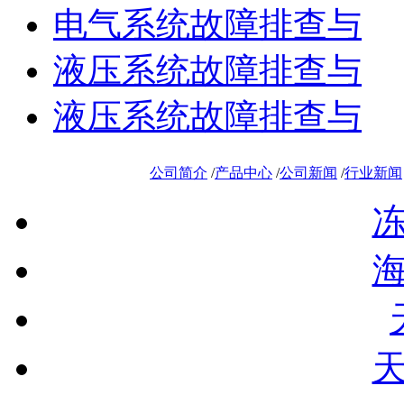
电气系统故障排查与
液压系统故障排查与
液压系统故障排查与
公司简介
/
产品中心
/
公司新闻
/
行业新闻