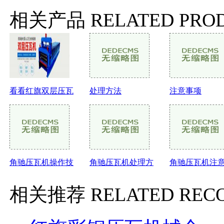
相关产品
RELATED PRO
看看红旗双层压瓦
处理方法
注意事项
角驰压瓦机操作技
角驰压瓦机处理方
角驰压瓦机注
相关推荐
RELATED RE