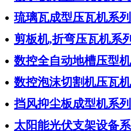
琉璃瓦成型压瓦机系列
剪板机,折弯压瓦机系
数控全自动地槽压型机
数控泡沫切割机压瓦机
挡风抑尘板成型机系列
太阳能光伏支架设备系